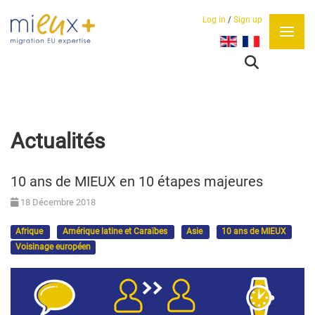
Log in
/
Sign up
Sélectionnez votre lan
Actualités
10 ans de MIEUX en 10 étapes majeures
18 Décembre 2018
Afrique
Amérique latine et Caraïbes
Asie
10 ans de MIEUX
Voisinage européen