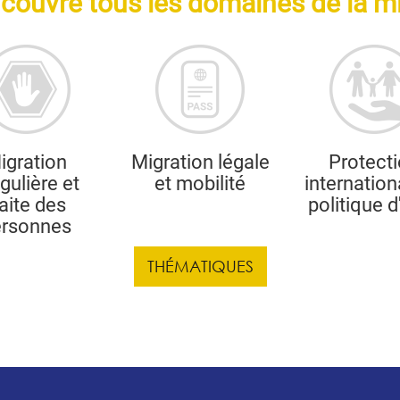
couvre tous les domaines de la mi
igration
Migration légale
Protect
égulière et
et mobilité
internation
raite des
politique d
ersonnes
THÉMATIQUES