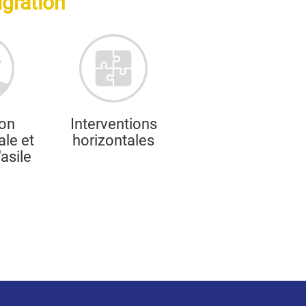
gration
ion
Interventions
ale et
horizontales
'asile