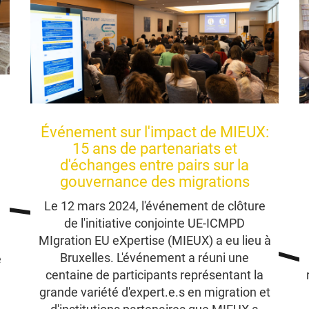
Événement sur l'impact de MIEUX:
15 ans de partenariats et
d'échanges entre pairs sur la
gouvernance des migrations
n
Le 12 mars 2024, l'événement de clôture
de l'initiative conjointe UE-ICMPD
MIgration EU eXpertise (MIEUX) a eu lieu à
Bruxelles. L'événement a réuni une
e
centaine de participants représentant la
grande variété d'expert.e.s en migration et