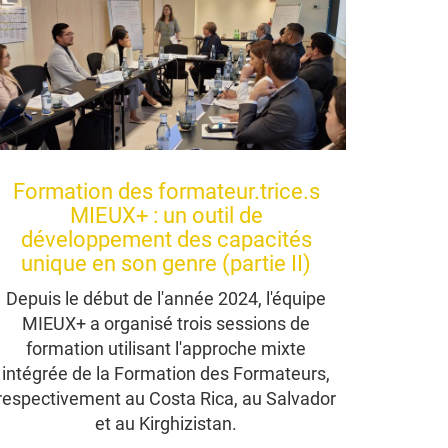
Formation des formateur.trice.s
MIEUX+ : un outil de
développement des capacités
unique en son genre (partie II)
Depuis le début de l'année 2024, l'équipe
MIEUX+ a organisé trois sessions de
formation utilisant l'approche mixte
intégrée de la Formation des Formateurs,
respectivement au Costa Rica, au Salvador
et au Kirghizistan.