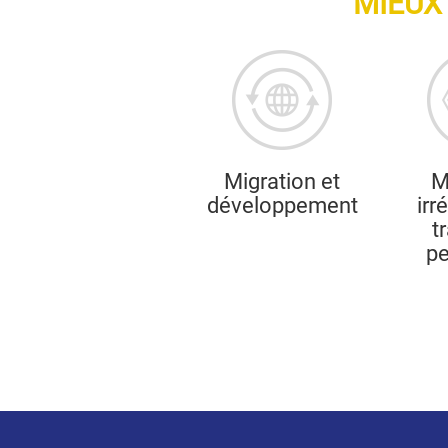
MIEUX 
Migration et
M
développement
irr
t
p