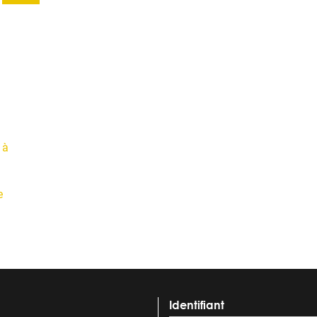
 à
e
Identifiant