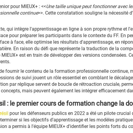
enior pour MIEUX+ : <<
Une taille unique peut fonctionner avec l
ssionnelle continue
>>. Cette constatation souligne la nécessité 
, qui intègre l'apprentissage en ligne à son propre rythme et l'
ace pour préparer les participants dans le contexte du FF. En pe
face à face, elle optimise les résultats d'apprentissage, en répo
ière. En raison du défi que représente la traduction de la comp
e MIEUX+ est en train de développer des versions condensées. Cett
rents.
de fournir le contenu de la formation professionnelle continue, 
ssions de suivi jouent un rôle essentiel en comblant le décalage
ion par réplique servent de boucle de rétroaction cruciale, perm
s concepts, mais peuvent également les intégrer efficacement dan
sil : le premier cours de formation change la d
résil
pour les défenseurs publics en 2022 a été un pilote crucial 
déterminer si les objectifs d'apprentissage et les modèles pratiq
ion a permis à l'équipe MIEUX+ d'identifier les points forts du c