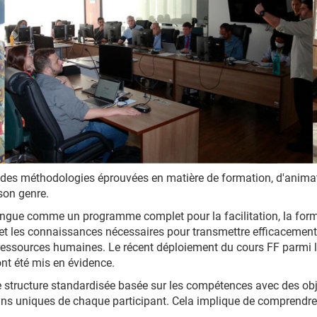
 des méthodologies éprouvées en matière de formation, d'animat
son genre.
ingue comme un programme complet pour la facilitation, la forma
et les connaissances nécessaires pour transmettre efficacement l
ressources humaines. Le récent déploiement du cours FF parmi l
nt été mis en évidence.
 structure standardisée basée sur les compétences avec des objec
ins uniques de chaque participant. Cela implique de comprendre