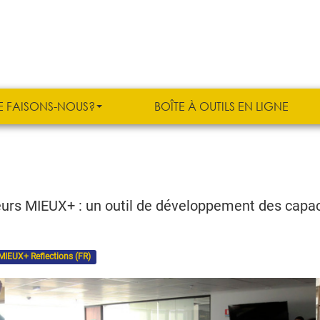
E FAISONS-NOUS?
BOÎTE À OUTILS EN LIGNE
urs MIEUX+ : un outil de développement des capa
MIEUX+ Reflections (FR)