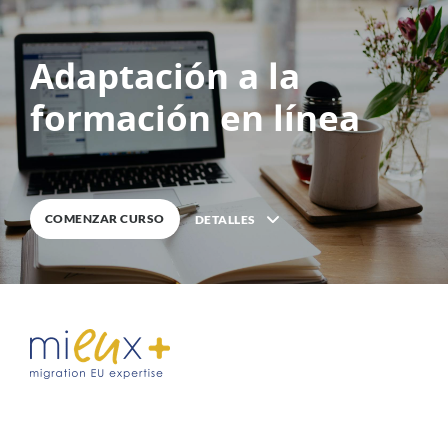
Adaptación a la
0
%
COMPLETA
formación en línea
COMENZAR CURSO
DETALLES
Description
6
Lessons